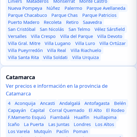
Liniers
Mataderos
Monserrat
Monte Castro
Nueva Pompeya
Núñez
Palermo
Parque Avellaneda
Parque Chacabuco
Parque Chas
Parque Patricios
Puerto Madero
Recoleta
Retiro
Saavedra
San Cristóbal
San Nicolás
San Telmo
Vélez Sársfield
Versalles
Villa Crespo
Villa del Parque
Villa Devoto
Villa Gral. Mitre
Villa Lugano
Villa Luro
Villa Ortúzar
Villa Pueyrredón
Villa Real
Villa Riachuelo
Villa Santa Rita
Villa Soldati
Villa Urquiza
Catamarca
Ver precios e información en la provincia de
Catamarca
4
Aconquija
Ancasti
Andalgalá
Antofagasta
Belén
Capayán
Capital
Corral Quemado
El Alto
El Rodeo
F.Mamerto Esquiú
Fiambalá
Hualfín
Huillapima
Icaño
La Puerta
Las Juntas
Londres
Los Altos
Los Varela
Mutquín
Paclín
Poman