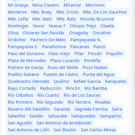
Mi Granja
Mina Clavero
Miramar
Morrison
Morteros
Mte. Buey
Mte. Cristo
Mte. De Los Gauchos
Mte. Leña
Mte. Maíz
Mte. Ralo
Nicolás Bruzone
Noetinger
Nono
Nueva 7
Obispo Trejo
Olaeta
Oliva
Olivares San Nicolás
Onagolty
Oncativo
Ordoñez
Pacheco De Melo
Pampayasta N.
Pampayasta S.
Panaholma
Pascanas
Pasco
Paso del Durazno
Paso Viejo
Pilar
Pincén
Piquillín
Plaza de Mercedes
Plaza Luxardo
Porteña
Potrero de Garay
Pozo del Molle
Pozo Nuevo
Pueblo Italiano
Puesto de Castro
Punta del Agua
Quebracho Herrado
Quilino
Rafael García
Ranqueles
Rayo Cortado
Reducción
Rincón
Río Bamba
Río Ceballos
Río Cuarto
Río de Los Sauces
Río Primero
Río Segundo
Río Tercero
Rosales
Rosario del Saladillo
Sacanta
Sagrada Familia
Saira
Saladillo
Saldán
Salsacate
Salsipuedes
Sampacho
San Agustín
San Antonio de Arredondo
San Antonio de Litín
San Basilio
San Carlos Minas