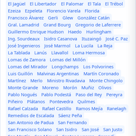
El Jagüel
El Libertador
El Palomar
El Tala
El Trébol
Ezeiza
Ezpeleta
Florencio Varela
Florida
Francisco Álvarez
Gerli
Glew
González Catán
Gral. Lamadrid
Grand Bourg
Gregorio de Laferrere
Guillermo Enrique Hudson
Haedo
Hurlingham
Ing. Sourdeaux
Isidro Casanova
Ituzaingó
José C. Paz
José Ingenieros
José Marmol
La Lucila
La Reja
La Tablada
Lanús
Llavallol
Loma Hermosa
Lomas de Zamora
Lomas del Millón
Lomas del Mirador
Longchamps
Los Polvorines
Luis Guillón
Malvinas Argentinas
Martín Coronado
Martínez
Merlo
Ministro Rivadavia
Monte Chingolo
Monte Grande
Moreno
Morón
Muñiz
Olivos
Pablo Nogués
Pablo Podestá
Paso del Rey
Pereyra
Piñeiro
Plátanos
Pontevedra
Quilmes
Rafael Calzada
Rafael Castillo
Ramos Mejía
Ranelagh
Remedios de Escalada
Sáenz Peña
San Antonio de Padua
San Fernando
San Francisco Solano
San Isidro
San José
San Justo