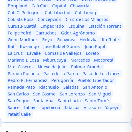
Bonpland
Caá Cati
Capital
Chavarría
Col. C. Pellegrini
Col. Libertad
Col. Liebig
Col. Sta Rosa
Concepción
Cruz de Los Milagros
Curuzú-Cuatiá
Empedrado
Esquina
Estación Torrent
Felipe Yofré
Garruchos
Gdor. Agrónomo
Gdor. Martínez
Goya
Guaviravi
Herlitzka
Ita-Ibate
Itatí
Ituzaingó
José Rafael Gómez
Juan Pujol
La Cruz
Lavalle
Lomas de Vallejos
Loreto
Mariano I. Loza
Mburucuyá
Mercedes
Mocoretá
Mte. Caseros
Nueve de Julio
Palmar Grande
Parada Pucheta
Paso de La Patria
Paso de Los Libres
Pedro R. Fernandez
Perugorría
Pueblo Libertador
Ramada Paso
Riachuelo
Saladas
San Antonio
San Carlos
San Cosme
San Lorenzo
San Miguel
San Roque
Santa Ana
Santa Lucía
Santo Tomé
Sauce
Tabay
Tapebicuá
Tatacua
Virasoro
Yapeyú
Yataití Calle