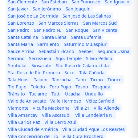
San Clemente
San Esteban
San Francisco
San Ignacio
San Javier
San Jerónimo
San Joaquín
San José de La Dormida
San José de Las Salinas
San Lorenzo
San Marcos Sierras
San Marcos Sud
San Pedro
San Pedro N.
San Roque
San Vicente
Santa Catalina
Santa Elena
Santa Eufemia
Santa Maria
Sarmiento
Saturnino M.Laspiur
Sauce Arriba
Sebastián Elcano
Seeber
Segunda Usina
Serrano
Serrezuela
Sgo. Temple
Silvio Pellico
Simbolar
Sinsacate
Sta. Rosa de Calamuchita
Sta. Rosa de Río Primero
Suco
Tala Cañada
Tala Huasi
Talaini
Tancacha
Tanti
Ticino
Tinoco
Tío Pujio
Toledo
Toro Pujio
Tosno
Tosquita
Tránsito
Tuclame
Tutti
Ucacha
Unquillo
Valle de Anisacate
Valle Hermoso
Vélez Sarfield
Viamonte
Vicuña Mackenna
Villa 21
Villa Allende
Villa Amancay
Villa Ascasubi
Villa Candelaria N.
Villa Carlos Paz
Villa Cerro Azul
Villa Ciudad de América
Villa Ciudad Pque Los Reartes
Villa Concepción del Tío
Villa Cura Brochero