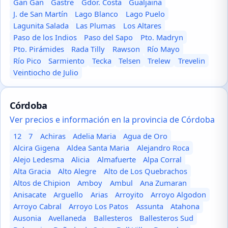
Gan Gan
Gastre
Gdor. Costa
Gualjaina
J. de San Martín
Lago Blanco
Lago Puelo
Lagunita Salada
Las Plumas
Los Altares
Paso de los Indios
Paso del Sapo
Pto. Madryn
Pto. Pirámides
Rada Tilly
Rawson
Río Mayo
Río Pico
Sarmiento
Tecka
Telsen
Trelew
Trevelin
Veintiocho de Julio
Córdoba
Ver precios e información en la provincia de Córdoba
12
7
Achiras
Adelia Maria
Agua de Oro
Alcira Gigena
Aldea Santa Maria
Alejandro Roca
Alejo Ledesma
Alicia
Almafuerte
Alpa Corral
Alta Gracia
Alto Alegre
Alto de Los Quebrachos
Altos de Chipion
Amboy
Ambul
Ana Zumaran
Anisacate
Arguello
Arias
Arroyito
Arroyo Algodon
Arroyo Cabral
Arroyo Los Patos
Assunta
Atahona
Ausonia
Avellaneda
Ballesteros
Ballesteros Sud