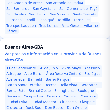
San Antonio de Areco
San Antonio de Padua
San Bernardo
San Cayetano
San Clemente del Tuyú
San Nicolás
San Pedro
San Vicente
Santa Teresita
Suipacha
Tandil
Tapalqué
Tordillo
Tornquist
Trenque Lauquen
Tres Lomas
Villa Gesell
Villarino
Zárate
Buenos Aires-GBA
Ver precios e información en la provincia de Buenos
Aires-GBA
11 de Septiembre
20 de Junio
25 de Mayo
Acassuso
Adrogué
Aldo Bonzi
Área Reserva Cinturón Ecológico
Avellaneda
Banfield
Barrio Parque
Barrio Santa Teresita
Beccar
Bella Vista
Berazategui
Bernal Este
Bernal Oeste
Billinghurst
Boulogne
Burzaco
Carapachay
Caseros
Castelar
Churruca
Ciudad Evita
Ciudad Madero
Ciudadela
Claypole
Crucecita
Dock Sud
Don Bosco
Don Orione