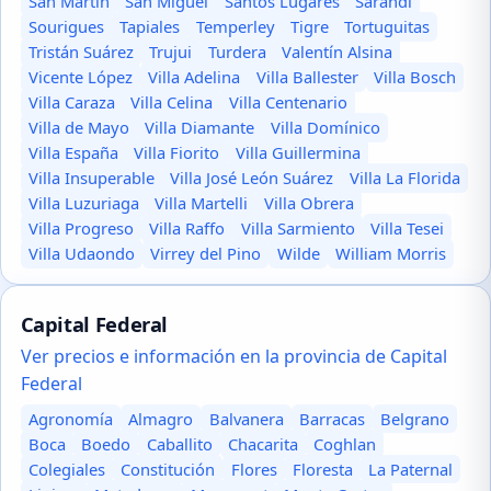
San Martín
San Miguel
Santos Lugares
Sarandí
Sourigues
Tapiales
Temperley
Tigre
Tortuguitas
Tristán Suárez
Trujui
Turdera
Valentín Alsina
Vicente López
Villa Adelina
Villa Ballester
Villa Bosch
Villa Caraza
Villa Celina
Villa Centenario
Villa de Mayo
Villa Diamante
Villa Domínico
Villa España
Villa Fiorito
Villa Guillermina
Villa Insuperable
Villa José León Suárez
Villa La Florida
Villa Luzuriaga
Villa Martelli
Villa Obrera
Villa Progreso
Villa Raffo
Villa Sarmiento
Villa Tesei
Villa Udaondo
Virrey del Pino
Wilde
William Morris
Capital Federal
Ver precios e información en la provincia de Capital
Federal
Agronomía
Almagro
Balvanera
Barracas
Belgrano
Boca
Boedo
Caballito
Chacarita
Coghlan
Colegiales
Constitución
Flores
Floresta
La Paternal