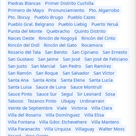
Piedras Blancas
Primer Distrito Cuchilla
Primero de Mayo
Pronunciamiento
Pto. Algarrobo
Pto. Ibicuy
Pueblo Brugo
Pueblo Cazes
Pueblo Gral. Belgrano
Pueblo Liebig
Puerto Yeruá
Punta del Monte
Quebracho
Quinto Distrito
Raices Oeste
Rincón de Nogoyá
Rincón del Cinto
Rincón del Doll
Rincón del Gato
Rocamora
Rosario del Tala
San Benito
San Cipriano
San Ernesto
San Gustavo
San Jaime
San José
San José de Feliciano
San Justo
San Marcial
San Pedro
San Ramírez
San Ramón
San Roque
San Salvador
San Víctor
Santa Ana
Santa Anita
Santa Elena
Santa Lucía
Santa Luisa
Sauce de Luna
Sauce Montrull
Sauce Pinto
Sauce Sur
Seguí
Sir Leonard
Sosa
Tabossi
Tezanos Pinto
Ubajay
Urdinarrain
Veinte de Septiembre
Viale
Victoria
Villa Clara
Villa del Rosario
Villa Domínguez
Villa Elisa
Villa Fontana
Villa Gdor. Etchevehere
Villa Mantero
Villa Paranacito
Villa Urquiza
Villaguay
Walter Moss
Yacaré
Yeso Oeste