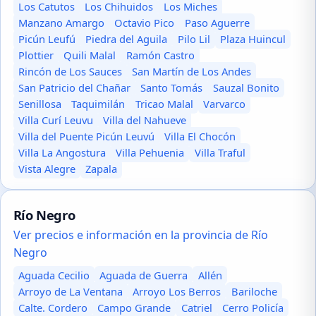
Los Catutos
Los Chihuidos
Los Miches
Manzano Amargo
Octavio Pico
Paso Aguerre
Picún Leufú
Piedra del Aguila
Pilo Lil
Plaza Huincul
Plottier
Quili Malal
Ramón Castro
Rincón de Los Sauces
San Martín de Los Andes
San Patricio del Chañar
Santo Tomás
Sauzal Bonito
Senillosa
Taquimilán
Tricao Malal
Varvarco
Villa Curí Leuvu
Villa del Nahueve
Villa del Puente Picún Leuvú
Villa El Chocón
Villa La Angostura
Villa Pehuenia
Villa Traful
Vista Alegre
Zapala
Río Negro
Ver precios e información en la provincia de Río
Negro
Aguada Cecilio
Aguada de Guerra
Allén
Arroyo de La Ventana
Arroyo Los Berros
Bariloche
Calte. Cordero
Campo Grande
Catriel
Cerro Policía