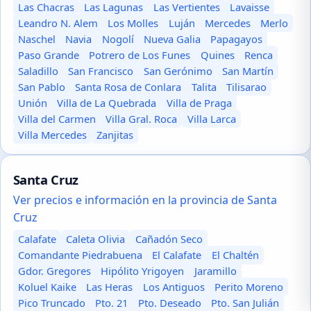
Las Chacras
Las Lagunas
Las Vertientes
Lavaisse
Leandro N. Alem
Los Molles
Luján
Mercedes
Merlo
Naschel
Navia
Nogolí
Nueva Galia
Papagayos
Paso Grande
Potrero de Los Funes
Quines
Renca
Saladillo
San Francisco
San Gerónimo
San Martín
San Pablo
Santa Rosa de Conlara
Talita
Tilisarao
Unión
Villa de La Quebrada
Villa de Praga
Villa del Carmen
Villa Gral. Roca
Villa Larca
Villa Mercedes
Zanjitas
Santa Cruz
Ver precios e información en la provincia de Santa
Cruz
Calafate
Caleta Olivia
Cañadón Seco
Comandante Piedrabuena
El Calafate
El Chaltén
Gdor. Gregores
Hipólito Yrigoyen
Jaramillo
Koluel Kaike
Las Heras
Los Antiguos
Perito Moreno
Pico Truncado
Pto. 21
Pto. Deseado
Pto. San Julián