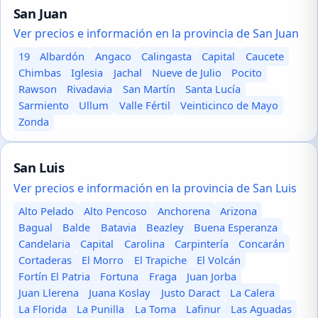
San Juan
Ver precios e información en la provincia de San Juan
19
Albardón
Angaco
Calingasta
Capital
Caucete
Chimbas
Iglesia
Jachal
Nueve de Julio
Pocito
Rawson
Rivadavia
San Martín
Santa Lucía
Sarmiento
Ullum
Valle Fértil
Veinticinco de Mayo
Zonda
San Luis
Ver precios e información en la provincia de San Luis
Alto Pelado
Alto Pencoso
Anchorena
Arizona
Bagual
Balde
Batavia
Beazley
Buena Esperanza
Candelaria
Capital
Carolina
Carpintería
Concarán
Cortaderas
El Morro
El Trapiche
El Volcán
Fortín El Patria
Fortuna
Fraga
Juan Jorba
Juan Llerena
Juana Koslay
Justo Daract
La Calera
La Florida
La Punilla
La Toma
Lafinur
Las Aguadas