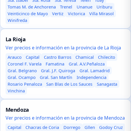
Sta. Isabel
Sta. Rosa
Sta. Teresa
Telén
Toay
Tomas M. de Anchorena
Trenel
Unanue
Uriburu
Veinticinco de Mayo
Vertiz
Victorica
Villa Mirasol
Winifreda
La Rioja
Ver precios e información en la provincia de La Rioja
Arauco
Capital
Castro Barros
Chamical
Chilecito
Coronel F. Varela
Famatina
Gral. A.V.Peñaloza
Gral. Belgrano
Gral. J.F. Quiroga
Gral. Lamadrid
Gral. Ocampo
Gral. San Martín
Independencia
Rosario Penaloza
San Blas de Los Sauces
Sanagasta
Vinchina
Mendoza
Ver precios e información en la provincia de Mendoza
Capital
Chacras de Coria
Dorrego
Gllen
Godoy Cruz