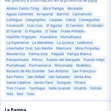
Ver precios e información en la provincia de Jujuy
Abdon Castro Tolay
Abra Pampa
Abralaite
Aguas Calientes
Arrayanal
Barrios
Caimancito
Calilegua
Cangrejillos
Caspala
Catuá
Cieneguillas
Coranzulli
Cusi-Cusi
El Aguilar
El Carmen
El Cóndor
El Fuerte
El Piquete
El Talar
Fraile Pintado
Hipólito Yrigoyen
Huacalera
Humahuaca
La Esperanza
La Mendieta
La Quiaca
Ledesma
Libertador Gral. San Martin
Maimara
Mina Pirquitas
Monterrico
Palma Sola
Palpalá
Pampa Blanca
Pampichuela
Perico
Puesto del Marqués
Puesto Viejo
Pumahuasi
Purmamarca
Rinconada
Rodeitos
Rosario de Río Grande
San Antonio
San Francisco
San Pedro
San Rafael
San Salvador
Santa Ana
Santa Catalina
Santa Clara
Susques
Tilcara
Tres Cruces
Tumbaya
Valle Grande
Vinalito
Volcán
Yala
Yaví
Yuto
La Pampa