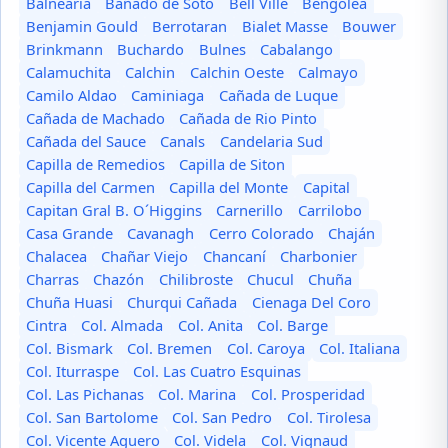
Balnearia
Bañado de Soto
Bell Ville
Bengolea
Benjamin Gould
Berrotaran
Bialet Masse
Bouwer
Brinkmann
Buchardo
Bulnes
Cabalango
Calamuchita
Calchin
Calchin Oeste
Calmayo
Camilo Aldao
Caminiaga
Cañada de Luque
Cañada de Machado
Cañada de Rio Pinto
Cañada del Sauce
Canals
Candelaria Sud
Capilla de Remedios
Capilla de Siton
Capilla del Carmen
Capilla del Monte
Capital
Capitan Gral B. O´Higgins
Carnerillo
Carrilobo
Casa Grande
Cavanagh
Cerro Colorado
Chaján
Chalacea
Chañar Viejo
Chancaní
Charbonier
Charras
Chazón
Chilibroste
Chucul
Chuña
Chuña Huasi
Churqui Cañada
Cienaga Del Coro
Cintra
Col. Almada
Col. Anita
Col. Barge
Col. Bismark
Col. Bremen
Col. Caroya
Col. Italiana
Col. Iturraspe
Col. Las Cuatro Esquinas
Col. Las Pichanas
Col. Marina
Col. Prosperidad
Col. San Bartolome
Col. San Pedro
Col. Tirolesa
Col. Vicente Aguero
Col. Videla
Col. Vignaud