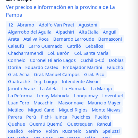
Ver precios e información en la provincia de La
Pampa
12
Abramo
Adolfo Van Praet
Agustoni
Algarrobo del Aguila
Alpachiri
Alta Italia
Anguil
Arata
Ataliva Roca
Bernardo Larroude
Bernasconi
Caleufú
Carro Quemado
Catriló
Ceballos
Chacharramendi
Col. Barón
Col. Santa María
Conhelo
Coronel Hilario Lagos
Cuchillo-Có
Doblas
Dorila
Eduardo Castex
Embajador Martini
Falucho
Gral. Acha
Gral. Manuel Campos
Gral. Pico
Guatraché
Ing. Luiggi
Intendente Alvear
Jacinto Arauz
La Adela
La Humada
La Maruja
La Reforma
Limay Mahuida
Lonquimay
Loventuel
Luan Toro
Macachín
Maisonnave
Mauricio Mayer
Metileo
Miguel Cané
Miguel Riglos
Monte Nievas
Parera
Perú
Pichi-Huinca
Puelches
Puelén
Quehue
Quemú Quemú
Quetrequén
Rancul
Realicó
Relmo
Rolón
Rucanelo
Sarah
Speluzzi