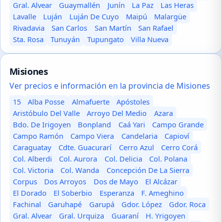
Gral. Alvear
Guaymallén
Junín
La Paz
Las Heras
Lavalle
Luján
Luján De Cuyo
Maipú
Malargüe
Rivadavia
San Carlos
San Martín
San Rafael
Sta. Rosa
Tunuyán
Tupungato
Villa Nueva
Misiones
Ver precios e información en la provincia de Misiones
15
Alba Posse
Almafuerte
Apóstoles
Aristóbulo Del Valle
Arroyo Del Medio
Azara
Bdo. De Irigoyen
Bonpland
Caá Yari
Campo Grande
Campo Ramón
Campo Viera
Candelaria
Capioví
Caraguatay
Cdte. Guacurarí
Cerro Azul
Cerro Corá
Col. Alberdi
Col. Aurora
Col. Delicia
Col. Polana
Col. Victoria
Col. Wanda
Concepción De La Sierra
Corpus
Dos Arroyos
Dos de Mayo
El Alcázar
El Dorado
El Soberbio
Esperanza
F. Ameghino
Fachinal
Garuhapé
Garupá
Gdor. López
Gdor. Roca
Gral. Alvear
Gral. Urquiza
Guaraní
H. Yrigoyen