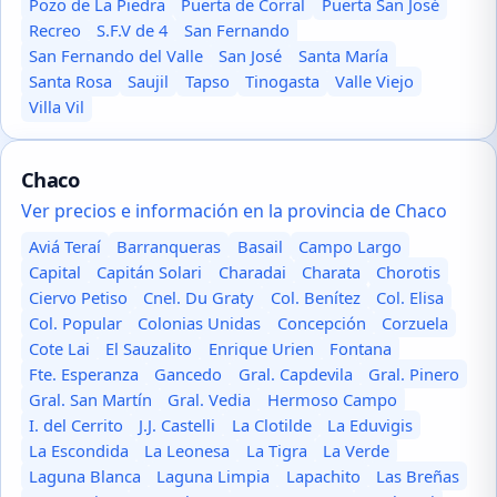
Pozo de La Piedra
Puerta de Corral
Puerta San José
Recreo
S.F.V de 4
San Fernando
San Fernando del Valle
San José
Santa María
Santa Rosa
Saujil
Tapso
Tinogasta
Valle Viejo
Villa Vil
Chaco
Ver precios e información en la provincia de Chaco
Aviá Teraí
Barranqueras
Basail
Campo Largo
Capital
Capitán Solari
Charadai
Charata
Chorotis
Ciervo Petiso
Cnel. Du Graty
Col. Benítez
Col. Elisa
Col. Popular
Colonias Unidas
Concepción
Corzuela
Cote Lai
El Sauzalito
Enrique Urien
Fontana
Fte. Esperanza
Gancedo
Gral. Capdevila
Gral. Pinero
Gral. San Martín
Gral. Vedia
Hermoso Campo
I. del Cerrito
J.J. Castelli
La Clotilde
La Eduvigis
La Escondida
La Leonesa
La Tigra
La Verde
Laguna Blanca
Laguna Limpia
Lapachito
Las Breñas