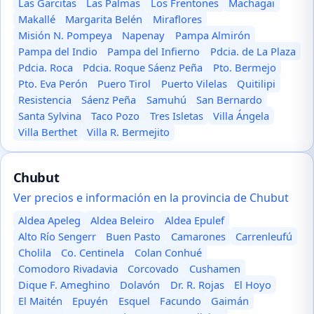
Las Garcitas
Las Palmas
Los Frentones
Machagai
Makallé
Margarita Belén
Miraflores
Misión N. Pompeya
Napenay
Pampa Almirón
Pampa del Indio
Pampa del Infierno
Pdcia. de La Plaza
Pdcia. Roca
Pdcia. Roque Sáenz Peña
Pto. Bermejo
Pto. Eva Perón
Puero Tirol
Puerto Vilelas
Quitilipi
Resistencia
Sáenz Peña
Samuhú
San Bernardo
Santa Sylvina
Taco Pozo
Tres Isletas
Villa Ángela
Villa Berthet
Villa R. Bermejito
Chubut
Ver precios e información en la provincia de Chubut
Aldea Apeleg
Aldea Beleiro
Aldea Epulef
Alto Río Sengerr
Buen Pasto
Camarones
Carrenleufú
Cholila
Co. Centinela
Colan Conhué
Comodoro Rivadavia
Corcovado
Cushamen
Dique F. Ameghino
Dolavón
Dr. R. Rojas
El Hoyo
El Maitén
Epuyén
Esquel
Facundo
Gaimán