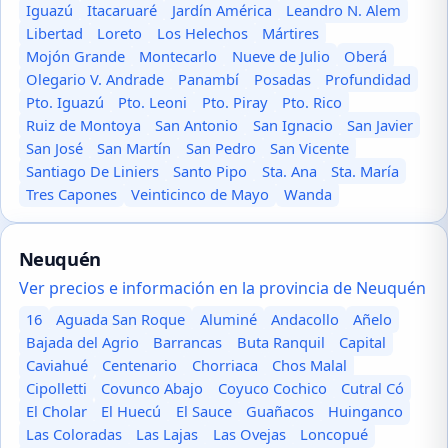
Iguazú
Itacaruaré
Jardín América
Leandro N. Alem
Libertad
Loreto
Los Helechos
Mártires
Mojón Grande
Montecarlo
Nueve de Julio
Oberá
Olegario V. Andrade
Panambí
Posadas
Profundidad
Pto. Iguazú
Pto. Leoni
Pto. Piray
Pto. Rico
Ruiz de Montoya
San Antonio
San Ignacio
San Javier
San José
San Martín
San Pedro
San Vicente
Santiago De Liniers
Santo Pipo
Sta. Ana
Sta. María
Tres Capones
Veinticinco de Mayo
Wanda
Neuquén
Ver precios e información en la provincia de Neuquén
16
Aguada San Roque
Aluminé
Andacollo
Añelo
Bajada del Agrio
Barrancas
Buta Ranquil
Capital
Caviahué
Centenario
Chorriaca
Chos Malal
Cipolletti
Covunco Abajo
Coyuco Cochico
Cutral Có
El Cholar
El Huecú
El Sauce
Guañacos
Huinganco
Las Coloradas
Las Lajas
Las Ovejas
Loncopué