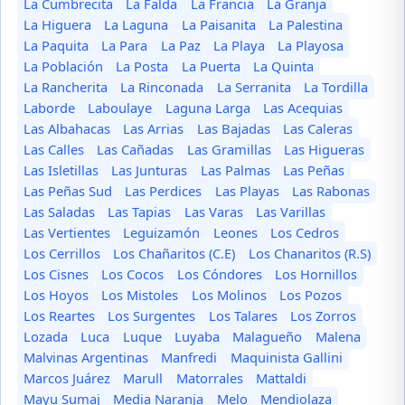
La Cumbrecita
La Falda
La Francia
La Granja
La Higuera
La Laguna
La Paisanita
La Palestina
La Paquita
La Para
La Paz
La Playa
La Playosa
La Población
La Posta
La Puerta
La Quinta
La Rancherita
La Rinconada
La Serranita
La Tordilla
Laborde
Laboulaye
Laguna Larga
Las Acequias
Las Albahacas
Las Arrias
Las Bajadas
Las Caleras
Las Calles
Las Cañadas
Las Gramillas
Las Higueras
Las Isletillas
Las Junturas
Las Palmas
Las Peñas
Las Peñas Sud
Las Perdices
Las Playas
Las Rabonas
Las Saladas
Las Tapias
Las Varas
Las Varillas
Las Vertientes
Leguizamón
Leones
Los Cedros
Los Cerrillos
Los Chañaritos (C.E)
Los Chanaritos (R.S)
Los Cisnes
Los Cocos
Los Cóndores
Los Hornillos
Los Hoyos
Los Mistoles
Los Molinos
Los Pozos
Los Reartes
Los Surgentes
Los Talares
Los Zorros
Lozada
Luca
Luque
Luyaba
Malagueño
Malena
Malvinas Argentinas
Manfredi
Maquinista Gallini
Marcos Juárez
Marull
Matorrales
Mattaldi
Mayu Sumaj
Media Naranja
Melo
Mendiolaza