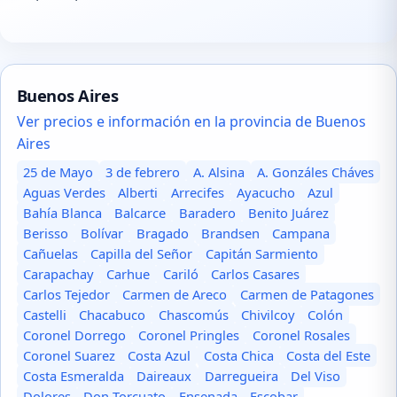
Buenos Aires
Ver precios e información en la provincia de Buenos
Aires
25 de Mayo
3 de febrero
A. Alsina
A. Gonzáles Cháves
Aguas Verdes
Alberti
Arrecifes
Ayacucho
Azul
Bahía Blanca
Balcarce
Baradero
Benito Juárez
Berisso
Bolívar
Bragado
Brandsen
Campana
Cañuelas
Capilla del Señor
Capitán Sarmiento
Carapachay
Carhue
Cariló
Carlos Casares
Carlos Tejedor
Carmen de Areco
Carmen de Patagones
Castelli
Chacabuco
Chascomús
Chivilcoy
Colón
Coronel Dorrego
Coronel Pringles
Coronel Rosales
Coronel Suarez
Costa Azul
Costa Chica
Costa del Este
Costa Esmeralda
Daireaux
Darregueira
Del Viso
Dolores
Don Torcuato
Ensenada
Escobar