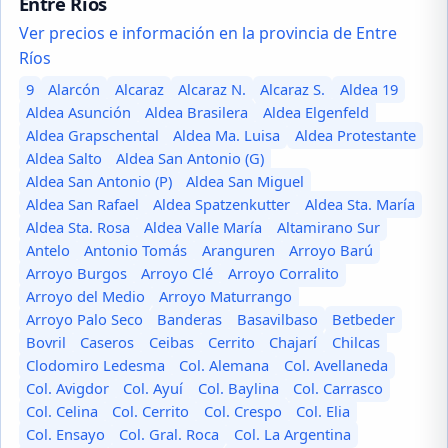
Entre Ríos
Ver precios e información en la provincia de Entre
Ríos
9
Alarcón
Alcaraz
Alcaraz N.
Alcaraz S.
Aldea 19
Aldea Asunción
Aldea Brasilera
Aldea Elgenfeld
Aldea Grapschental
Aldea Ma. Luisa
Aldea Protestante
Aldea Salto
Aldea San Antonio (G)
Aldea San Antonio (P)
Aldea San Miguel
Aldea San Rafael
Aldea Spatzenkutter
Aldea Sta. María
Aldea Sta. Rosa
Aldea Valle María
Altamirano Sur
Antelo
Antonio Tomás
Aranguren
Arroyo Barú
Arroyo Burgos
Arroyo Clé
Arroyo Corralito
Arroyo del Medio
Arroyo Maturrango
Arroyo Palo Seco
Banderas
Basavilbaso
Betbeder
Bovril
Caseros
Ceibas
Cerrito
Chajarí
Chilcas
Clodomiro Ledesma
Col. Alemana
Col. Avellaneda
Col. Avigdor
Col. Ayuí
Col. Baylina
Col. Carrasco
Col. Celina
Col. Cerrito
Col. Crespo
Col. Elia
Col. Ensayo
Col. Gral. Roca
Col. La Argentina