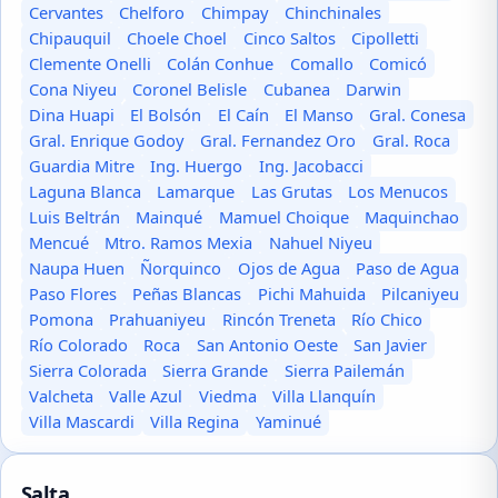
Cervantes
Chelforo
Chimpay
Chinchinales
Chipauquil
Choele Choel
Cinco Saltos
Cipolletti
Clemente Onelli
Colán Conhue
Comallo
Comicó
Cona Niyeu
Coronel Belisle
Cubanea
Darwin
Dina Huapi
El Bolsón
El Caín
El Manso
Gral. Conesa
Gral. Enrique Godoy
Gral. Fernandez Oro
Gral. Roca
Guardia Mitre
Ing. Huergo
Ing. Jacobacci
Laguna Blanca
Lamarque
Las Grutas
Los Menucos
Luis Beltrán
Mainqué
Mamuel Choique
Maquinchao
Mencué
Mtro. Ramos Mexia
Nahuel Niyeu
Naupa Huen
Ñorquinco
Ojos de Agua
Paso de Agua
Paso Flores
Peñas Blancas
Pichi Mahuida
Pilcaniyeu
Pomona
Prahuaniyeu
Rincón Treneta
Río Chico
Río Colorado
Roca
San Antonio Oeste
San Javier
Sierra Colorada
Sierra Grande
Sierra Pailemán
Valcheta
Valle Azul
Viedma
Villa Llanquín
Villa Mascardi
Villa Regina
Yaminué
Salta