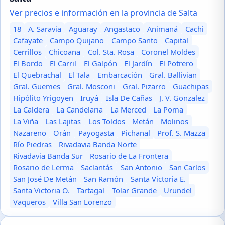
Ver precios e información en la provincia de Salta
18
A. Saravia
Aguaray
Angastaco
Animaná
Cachi
Cafayate
Campo Quijano
Campo Santo
Capital
Cerrillos
Chicoana
Col. Sta. Rosa
Coronel Moldes
El Bordo
El Carril
El Galpón
El Jardín
El Potrero
El Quebrachal
El Tala
Embarcación
Gral. Ballivian
Gral. Güemes
Gral. Mosconi
Gral. Pizarro
Guachipas
Hipólito Yrigoyen
Iruyá
Isla De Cañas
J. V. Gonzalez
La Caldera
La Candelaria
La Merced
La Poma
La Viña
Las Lajitas
Los Toldos
Metán
Molinos
Nazareno
Orán
Payogasta
Pichanal
Prof. S. Mazza
Río Piedras
Rivadavia Banda Norte
Rivadavia Banda Sur
Rosario de La Frontera
Rosario de Lerma
Saclantás
San Antonio
San Carlos
San José De Metán
San Ramón
Santa Victoria E.
Santa Victoria O.
Tartagal
Tolar Grande
Urundel
Vaqueros
Villa San Lorenzo