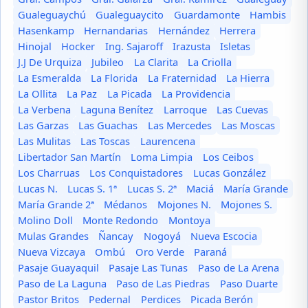
Gualeguaychú
Gualeguaycito
Guardamonte
Hambis
Hasenkamp
Hernandarias
Hernández
Herrera
Hinojal
Hocker
Ing. Sajaroff
Irazusta
Isletas
J.J De Urquiza
Jubileo
La Clarita
La Criolla
La Esmeralda
La Florida
La Fraternidad
La Hierra
La Ollita
La Paz
La Picada
La Providencia
La Verbena
Laguna Benítez
Larroque
Las Cuevas
Las Garzas
Las Guachas
Las Mercedes
Las Moscas
Las Mulitas
Las Toscas
Laurencena
Libertador San Martín
Loma Limpia
Los Ceibos
Los Charruas
Los Conquistadores
Lucas González
Lucas N.
Lucas S. 1ª
Lucas S. 2ª
Maciá
María Grande
María Grande 2ª
Médanos
Mojones N.
Mojones S.
Molino Doll
Monte Redondo
Montoya
Mulas Grandes
Ñancay
Nogoyá
Nueva Escocia
Nueva Vizcaya
Ombú
Oro Verde
Paraná
Pasaje Guayaquil
Pasaje Las Tunas
Paso de La Arena
Paso de La Laguna
Paso de Las Piedras
Paso Duarte
Pastor Britos
Pedernal
Perdices
Picada Berón