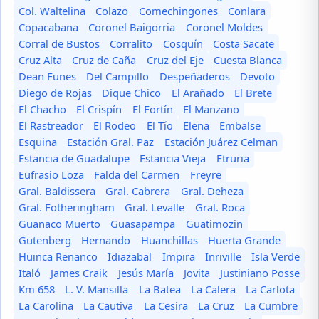
Col. Waltelina
Colazo
Comechingones
Conlara
Copacabana
Coronel Baigorria
Coronel Moldes
Corral de Bustos
Corralito
Cosquín
Costa Sacate
Cruz Alta
Cruz de Caña
Cruz del Eje
Cuesta Blanca
Dean Funes
Del Campillo
Despeñaderos
Devoto
Diego de Rojas
Dique Chico
El Arañado
El Brete
El Chacho
El Crispín
El Fortín
El Manzano
El Rastreador
El Rodeo
El Tío
Elena
Embalse
Esquina
Estación Gral. Paz
Estación Juárez Celman
Estancia de Guadalupe
Estancia Vieja
Etruria
Eufrasio Loza
Falda del Carmen
Freyre
Gral. Baldissera
Gral. Cabrera
Gral. Deheza
Gral. Fotheringham
Gral. Levalle
Gral. Roca
Guanaco Muerto
Guasapampa
Guatimozin
Gutenberg
Hernando
Huanchillas
Huerta Grande
Huinca Renanco
Idiazabal
Impira
Inriville
Isla Verde
Italó
James Craik
Jesús María
Jovita
Justiniano Posse
Km 658
L. V. Mansilla
La Batea
La Calera
La Carlota
La Carolina
La Cautiva
La Cesira
La Cruz
La Cumbre