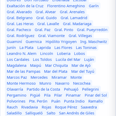
Exaltación de la Cruz
Florentino Ameghino
Garín
Gral. Alvarado
Gral. Alvear
Gral. Arenales
Gral. Belgrano
Gral. Guido
Gral. Lamadrid
Gral. Las Heras
Gral. Lavalle
Gral. Madariaga
Gral. Pacheco
Gral. Paz
Gral. Pinto
Gral. Pueyrredón
Gral. Rodríguez
Gral. Viamonte
Gral. Villegas
Guaminí
Guernica
Hipólito Yrigoyen
Ing. Maschwitz
Junín
La Plata
Laprida
Las Flores
Las Toninas
Leandro N. Alem
Lincoln
Loberia
Lobos
Los Cardales
Los Toldos
Lucila del Mar
Luján
Magdalena
Maipú
Mar Chiquita
Mar de Ajó
Mar de las Pampas
Mar del Plata
Mar del Tuyú
Marcos Paz
Mercedes
Miramar
Monte
Monte Hermoso
Munro
Navarro
Necochea
Olavarría
Partido de la Costa
Pehuajó
Pellegrini
Pergamino
Pigüé
Pila
Pilar
Pinamar
Pinar del Sol
Polvorines
Pte. Perón
Puán
Punta Indio
Ramallo
Rauch
Rivadavia
Rojas
Roque Pérez
Saavedra
Saladillo
Salliqueló
Salto
San Andrés de Giles