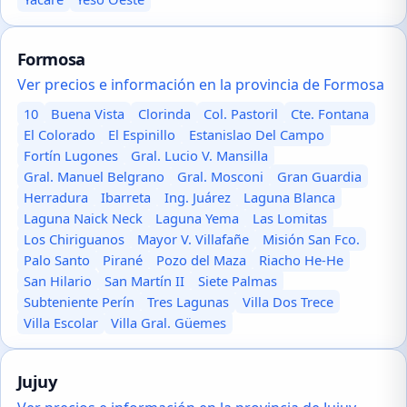
Formosa
Ver precios e información en la provincia de Formosa
10
Buena Vista
Clorinda
Col. Pastoril
Cte. Fontana
El Colorado
El Espinillo
Estanislao Del Campo
Fortín Lugones
Gral. Lucio V. Mansilla
Gral. Manuel Belgrano
Gral. Mosconi
Gran Guardia
Herradura
Ibarreta
Ing. Juárez
Laguna Blanca
Laguna Naick Neck
Laguna Yema
Las Lomitas
Los Chiriguanos
Mayor V. Villafañe
Misión San Fco.
Palo Santo
Pirané
Pozo del Maza
Riacho He-He
San Hilario
San Martín II
Siete Palmas
Subteniente Perín
Tres Lagunas
Villa Dos Trece
Villa Escolar
Villa Gral. Güemes
Jujuy