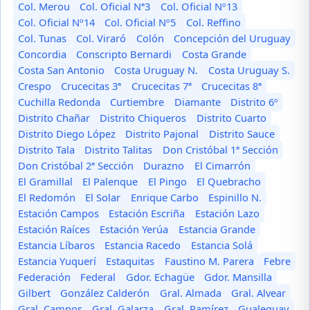
Col. Merou
Col. Oficial Nª3
Col. Oficial Nº13
Col. Oficial Nº14
Col. Oficial Nº5
Col. Reffino
Col. Tunas
Col. Viraró
Colón
Concepción del Uruguay
Concordia
Conscripto Bernardi
Costa Grande
Costa San Antonio
Costa Uruguay N.
Costa Uruguay S.
Crespo
Crucecitas 3ª
Crucecitas 7ª
Crucecitas 8ª
Cuchilla Redonda
Curtiembre
Diamante
Distrito 6º
Distrito Chañar
Distrito Chiqueros
Distrito Cuarto
Distrito Diego López
Distrito Pajonal
Distrito Sauce
Distrito Tala
Distrito Talitas
Don Cristóbal 1ª Sección
Don Cristóbal 2ª Sección
Durazno
El Cimarrón
El Gramillal
El Palenque
El Pingo
El Quebracho
El Redomón
El Solar
Enrique Carbo
Espinillo N.
Estación Campos
Estación Escriña
Estación Lazo
Estación Raíces
Estación Yerúa
Estancia Grande
Estancia Líbaros
Estancia Racedo
Estancia Solá
Estancia Yuquerí
Estaquitas
Faustino M. Parera
Febre
Federación
Federal
Gdor. Echagüe
Gdor. Mansilla
Gilbert
González Calderón
Gral. Almada
Gral. Alvear
Gral. Campos
Gral. Galarza
Gral. Ramírez
Gualeguay