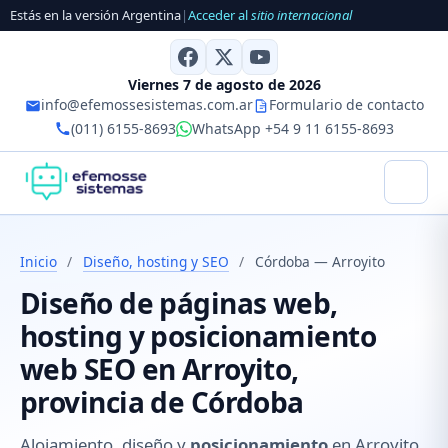
Estás en la versión Argentina
|
Acceder al
sitio internacional
Viernes 7 de agosto de 2026
info@efemossesistemas.com.ar
Formulario de contacto
(011) 6155-8693
WhatsApp +54 9 11 6155-8693
Inicio
/
Diseño, hosting y SEO
/
Córdoba — Arroyito
Diseño de páginas web,
hosting y posicionamiento
web SEO en Arroyito,
provincia de Córdoba
Alojamiento, diseño y
posicionamiento
en Arroyito,