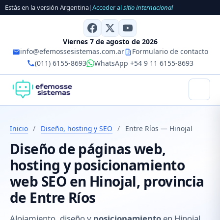
Estás en la versión Argentina
|
Acceder al
sitio internacional
Viernes 7 de agosto de 2026
info@efemossesistemas.com.ar
Formulario de contacto
(011) 6155-8693
WhatsApp +54 9 11 6155-8693
Inicio
/
Diseño, hosting y SEO
/
Entre Ríos — Hinojal
Diseño de páginas web,
hosting y posicionamiento
web SEO en Hinojal, provincia
de Entre Ríos
Alojamiento, diseño y
posicionamiento
en Hinojal,