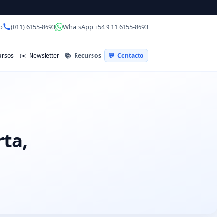
o
(011) 6155-8693
WhatsApp +54 9 11 6155-8693
📚
Recursos
rsos
✉️
Newsletter
💬
Contacto
ta,