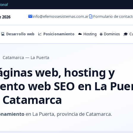
ional
info@efemossesistemas.com.ar
Formulario de contact
e 2026
💻
Desarrollo web
📈
Posicionamiento
☁️
Hosting
🌐
Dominios
🎓
Cu
Catamarca — La Puerta
áginas web, hosting y
ento web SEO en La Puer
e Catamarca
onamiento
en La Puerta, provincia de Catamarca.