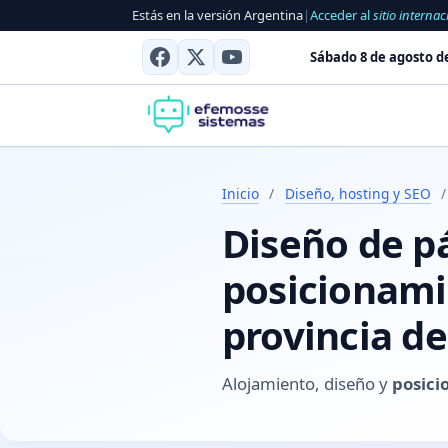
Estás en la versión Argentina
|
Acceder al
sitio internac
Sábado 8 de agosto d
Inicio
/
Diseño, hosting y SEO
/
Diseño de p
posicionami
provincia d
Alojamiento, diseño y
posici