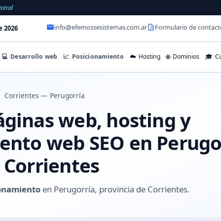
ional
info@efemossesistemas.com.ar
Formulario de contact
e 2026
💻
Desarrollo web
📈
Posicionamiento
☁️
Hosting
🌐
Dominios
🎓
Cu
Corrientes — Perugorría
áginas web, hosting y
ento web SEO en Perugor
 Corrientes
onamiento
en Perugorría, provincia de Corrientes.