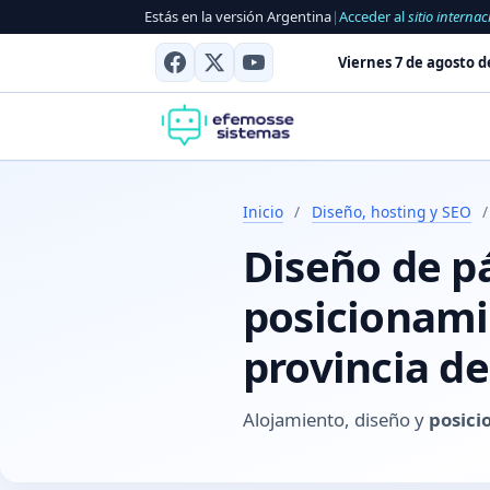
Estás en la versión Argentina
|
Acceder al
sitio internac
Viernes 7 de agosto d
Inicio
/
Diseño, hosting y SEO
/
Diseño de p
posicionami
provincia de
Alojamiento, diseño y
posici