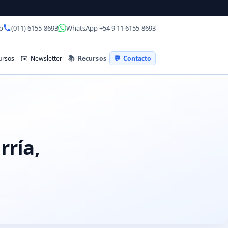
o
(011) 6155-8693
WhatsApp +54 9 11 6155-8693
📚
Recursos
rsos
✉️
Newsletter
💬
Contacto
ría,