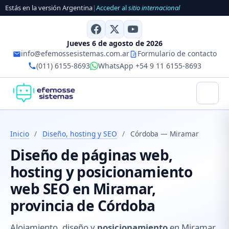
Estás en la versión Argentina
|
Acceder al
sitio internacional
Jueves 6 de agosto de 2026
info@efemossesistemas.com.ar
Formulario de contacto
(011) 6155-8693
WhatsApp +54 9 11 6155-8693
Inicio
/
Diseño, hosting y SEO
/
Córdoba — Miramar
Diseño de páginas web,
hosting y posicionamiento
web SEO en Miramar,
provincia de Córdoba
Alojamiento, diseño y
posicionamiento
en Miramar,