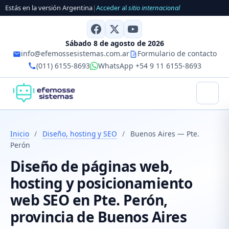
Estás en la versión Argentina
|
Acceder al
sitio internacional
Sábado 8 de agosto de 2026
info@efemossesistemas.com.ar
Formulario de contacto
(011) 6155-8693
WhatsApp +54 9 11 6155-8693
Inicio
/
Diseño, hosting y SEO
/
Buenos Aires — Pte.
Perón
Diseño de páginas web,
hosting y posicionamiento
web SEO en Pte. Perón,
provincia de Buenos Aires