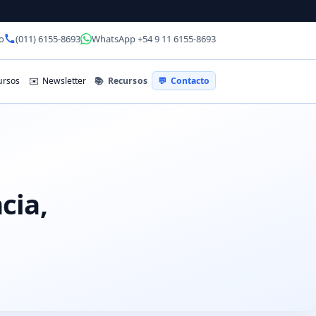
o
(011) 6155-8693
WhatsApp +54 9 11 6155-8693
📚
Recursos
rsos
✉️
Newsletter
💬
Contacto
cia,