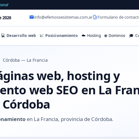
ional
info@efemossesistemas.com.ar
Formulario de contact
e 2026
💻
Desarrollo web
📈
Posicionamiento
☁️
Hosting
🌐
Dominios
🎓
Cu
Córdoba — La Francia
áginas web, hosting y
ento web SEO en La Fran
e Córdoba
onamiento
en La Francia, provincia de Córdoba.