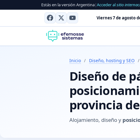
Estás en la versión Argentina
|
Acceder al
sitio internac
Viernes 7 de agosto d
Inicio
/
Diseño, hosting y SEO
/
Diseño de p
posicionami
provincia d
Alojamiento, diseño y
posici