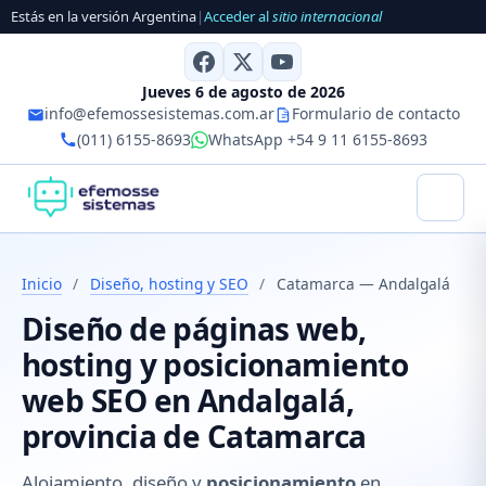
Estás en la versión Argentina
|
Acceder al
sitio internacional
Jueves 6 de agosto de 2026
info@efemossesistemas.com.ar
Formulario de contacto
(011) 6155-8693
WhatsApp +54 9 11 6155-8693
Inicio
/
Diseño, hosting y SEO
/
Catamarca — Andalgalá
Diseño de páginas web,
hosting y posicionamiento
web SEO en Andalgalá,
provincia de Catamarca
Alojamiento, diseño y
posicionamiento
en