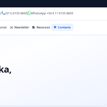
o
(011) 6155-8693
WhatsApp +54 9 11 6155-8693
📚
Recursos
rsos
✉️
Newsletter
💬
Contacto
ka,