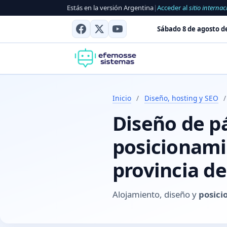
Estás en la versión Argentina
|
Acceder al
sitio internac
Sábado 8 de agosto d
Inicio
/
Diseño, hosting y SEO
/
Diseño de p
posicionami
provincia de
Alojamiento, diseño y
posici