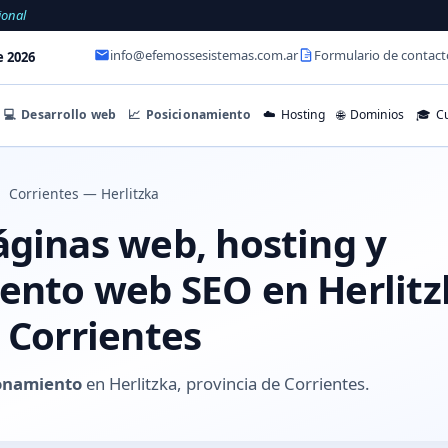
ional
info@efemossesistemas.com.ar
Formulario de contact
e 2026
💻
Desarrollo web
📈
Posicionamiento
☁️
Hosting
🌐
Dominios
🎓
Cu
Corrientes — Herlitzka
áginas web, hosting y
ento web SEO en Herlitz
 Corrientes
onamiento
en Herlitzka, provincia de Corrientes.