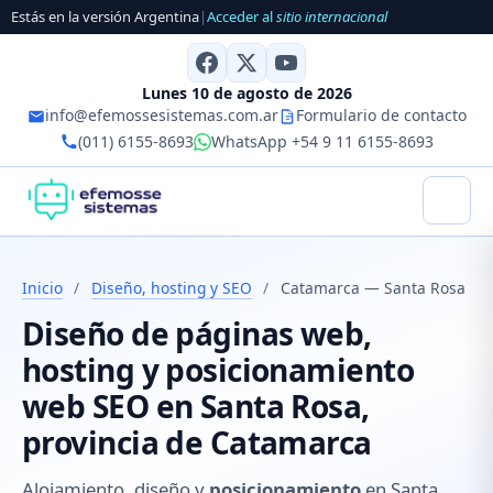
Estás en la versión Argentina
|
Acceder al
sitio internacional
Lunes 10 de agosto de 2026
info@efemossesistemas.com.ar
Formulario de contacto
(011) 6155-8693
WhatsApp +54 9 11 6155-8693
Inicio
/
Diseño, hosting y SEO
/
Catamarca — Santa Rosa
Diseño de páginas web,
hosting y posicionamiento
web SEO en Santa Rosa,
provincia de Catamarca
Alojamiento, diseño y
posicionamiento
en Santa