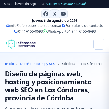
Estás en la versión Argentina
|
Acceder al
sitio internacional
Jueves 6 de agosto de 2026
info@efemossesistemas.com.ar
Formulario de contacto
(011) 6155-8693
WhatsApp +54 9 11 6155-8693
Inicio
/
Diseño, hosting y SEO
/
Córdoba — Los Cóndores
Diseño de páginas web,
hosting y posicionamiento
web SEO en Los Cóndores,
provincia de Córdoba
Alojamiento, diseño y
posicionamiento
en Los