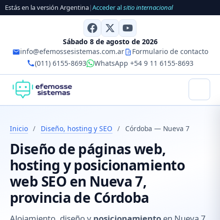
Estás en la versión Argentina
|
Acceder al
sitio internacional
Sábado 8 de agosto de 2026
info@efemossesistemas.com.ar
Formulario de contacto
(011) 6155-8693
WhatsApp +54 9 11 6155-8693
Inicio
/
Diseño, hosting y SEO
/
Córdoba — Nueva 7
Diseño de páginas web,
hosting y posicionamiento
web SEO en Nueva 7,
provincia de Córdoba
Alojamiento, diseño y
posicionamiento
en Nueva 7,