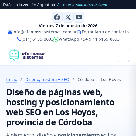
Estás en la versión Argentina
|
Acceder al
sitio internacional
Viernes 7 de agosto de 2026
info@efemossesistemas.com.ar
Formulario de contacto
(011) 6155-8693
WhatsApp +54 9 11 6155-8693
Inicio
/
Diseño, hosting y SEO
/
Córdoba — Los Hoyos
Diseño de páginas web,
hosting y posicionamiento
web SEO en Los Hoyos,
provincia de Córdoba
Alojamiento, diseño y
posicionamiento
en Los