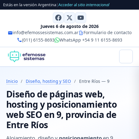
Estás en la versión Argentina
|
Acceder al
sitio internacional
Jueves 6 de agosto de 2026
info@efemossesistemas.com.ar
Formulario de contacto
(011) 6155-8693
WhatsApp +54 9 11 6155-8693
Inicio
/
Diseño, hosting y SEO
/
Entre Ríos — 9
Diseño de páginas web,
hosting y posicionamiento
web SEO en 9, provincia de
Entre Ríos
Alojamiento, diseño y
posicionamiento
en 9,