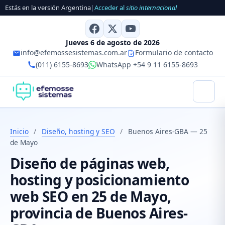
Estás en la versión Argentina
|
Acceder al
sitio internacional
Jueves 6 de agosto de 2026
info@efemossesistemas.com.ar
Formulario de contacto
(011) 6155-8693
WhatsApp +54 9 11 6155-8693
Inicio
/
Diseño, hosting y SEO
/
Buenos Aires-GBA — 25
de Mayo
Diseño de páginas web,
hosting y posicionamiento
web SEO en 25 de Mayo,
provincia de Buenos Aires-