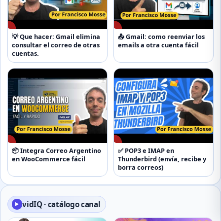
▶
▶
💡 Que hacer: Gmail elimina
📤 Gmail: como reenviar los
consultar el correo de otras
emails a otra cuenta fácil
cuentas.
▶
▶
📦 Integra Correo Argentino
✅ POP3 e IMAP en
en WooCommerce fácil
Thunderbird (envía, recibe y
borra correos)
vidIQ · catálogo canal
▶