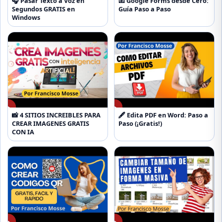
🎧 Pasar Texto a Voz en
📧 Google Forms desde Cero:
Segundos GRATIS en
Guía Paso a Paso
Windows
▶
▶
📸 4 SITIOS INCREIBLES PARA
🖋️ Edita PDF en Word: Paso a
CREAR IMAGENES GRATIS
Paso (¡Gratis!)
CON IA
▶
▶