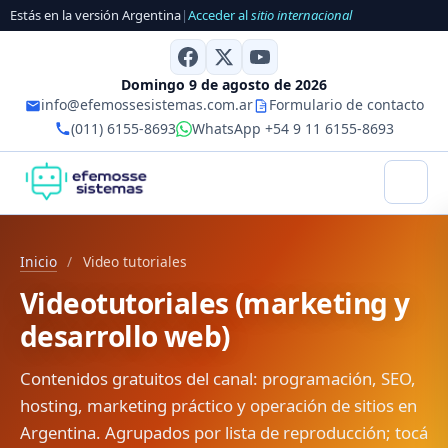
Estás en la versión Argentina
|
Acceder al
sitio internacional
Domingo 9 de agosto de 2026
info@efemossesistemas.com.ar
Formulario de contacto
(011) 6155-8693
WhatsApp +54 9 11 6155-8693
Inicio
/
Video tutoriales
Videotutoriales (marketing y
desarrollo web)
Contenidos gratuitos del canal: programación, SEO,
hosting, marketing práctico y operación de sitios en
Argentina. Agrupados por lista de reproducción; tocá