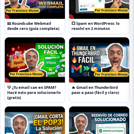
▶
▶
📧 Roundcube Webmail
💥 Spam en WordPress: lo
desde cero (guía completa)
resolví en 2 minutos
▶
▶
💡 ¿Tu email cae en SPAM?
🔥 Gmail en Thunderbird
Hacé esto para solucionarlo
paso a paso (fácil y claro)
(gratis)