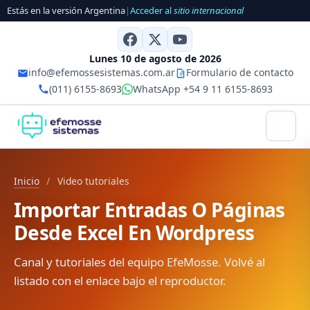
Estás en la versión Argentina
|
Acceder al
sitio internacional
Lunes 10 de agosto de 2026
info@efemossesistemas.com.ar
Formulario de contacto
(011) 6155-8693
WhatsApp +54 9 11 6155-8693
Inicio
/
Video tutoriales
Importar Entradas O Páginas
Desde Excel En Wordpress
Canal y tutoriales del equipo EfeMosse. Volvé al
listado con el enlace bajo el reproductor.