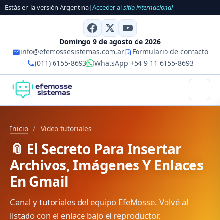
Estás en la versión Argentina
|
Acceder al
sitio internacional
Domingo 9 de agosto de 2026
info@efemossesistemas.com.ar
Formulario de contacto
(011) 6155-8693
WhatsApp +54 9 11 6155-8693
Inicio
/
Video tutoriales
📎 El Secreto Para Insertar
Archivos, Imágenes Y Enlaces
En Gmail
Canal y tutoriales del equipo EfeMosse. Volvé al
listado con el enlace bajo el reproductor.