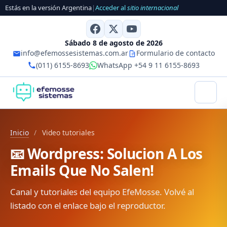
Estás en la versión Argentina
|
Acceder al
sitio internacional
Sábado 8 de agosto de 2026
info@efemossesistemas.com.ar
Formulario de contacto
(011) 6155-8693
WhatsApp +54 9 11 6155-8693
Inicio
/
Video tutoriales
📧 Wordpress: Solucion A Los
Emails Que No Salen!
Canal y tutoriales del equipo EfeMosse. Volvé al
listado con el enlace bajo el reproductor.