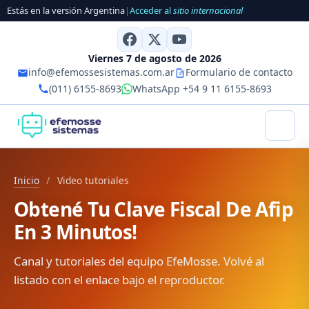
Estás en la versión Argentina
|
Acceder al
sitio internacional
Viernes 7 de agosto de 2026
info@efemossesistemas.com.ar
Formulario de contacto
(011) 6155-8693
WhatsApp +54 9 11 6155-8693
Inicio
/
Video tutoriales
Obtené Tu Clave Fiscal De Afip
En 3 Minutos!
Canal y tutoriales del equipo EfeMosse. Volvé al
listado con el enlace bajo el reproductor.