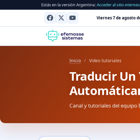
Estás en la versión Argentina
|
Acceder al
sitio internac
Viernes 7 de agosto d
Inicio
/
Video tutoriales
Traducir Un
Automátic
Canal y tutoriales del equipo 