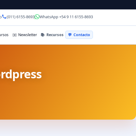
o
(011) 6155-8693
WhatsApp +54 9 11 6155-8693
📚
Recursos
rsos
✉️
Newsletter
💬
Contacto
rdpress