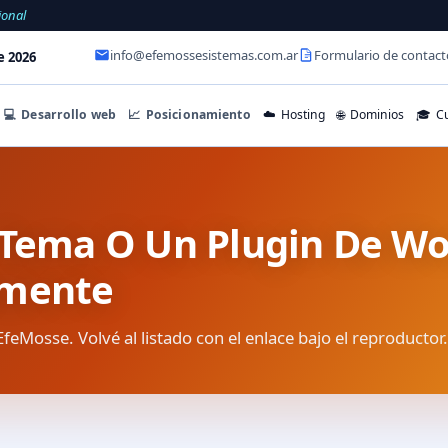
ional
info@efemossesistemas.com.ar
Formulario de contact
e 2026
💻
Desarrollo web
📈
Posicionamiento
☁️
Hosting
🌐
Dominios
🎓
Cu
 Tema O Un Plugin De Wo
amente
EfeMosse. Volvé al listado con el enlace bajo el reproductor.