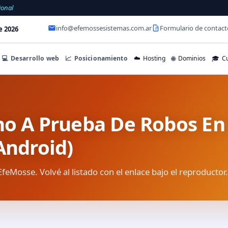
ional
info@efemossesistemas.com.ar
Formulario de contact
e 2026
💻
Desarrollo web
📈
Posicionamiento
☁️
Hosting
🌐
Dominios
🎓
Cu
no A Prueba De Robos En 
Android)
EfeMosse. Volvé al listado con el enlace bajo el reproductor.