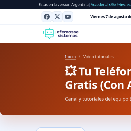
Estás en la versión Argentina
|
Acceder al
sitio internac
Viernes 7 de agosto d
Inicio
/
Video tutoriales
💥 Tu Teléfo
Gratis (Con 
Canal y tutoriales del equipo 