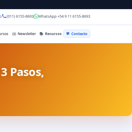
o
(011) 6155-8693
WhatsApp +54 9 11 6155-8693
📚
Recursos
rsos
✉️
Newsletter
💬
Contacto
3 Pasos,