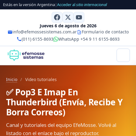
Estás en la versión Argentina
|
Acceder al
sitio internacional
Jueves 6 de agosto de 2026
info@efemossesistemas.com.ar
Formulario de contacto
(011) 6155-8693
WhatsApp +54 9 11 6155-8693
Inicio
/
Video tutoriales
✅ Pop3 E Imap En
Thunderbird (Envía, Recibe Y
Borra Correos)
Canal y tutoriales del equipo EfeMosse. Volvé al
listado con el enlace bajo el reproductor.