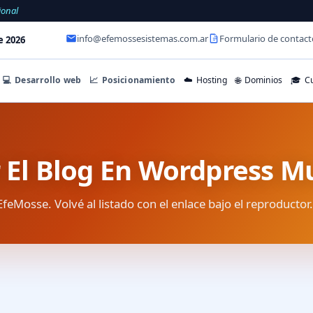
ional
info@efemossesistemas.com.ar
Formulario de contact
e 2026
💻
Desarrollo web
📈
Posicionamiento
☁️
Hosting
🌐
Dominios
🎓
Cu
 El Blog En Wordpress Mu
EfeMosse. Volvé al listado con el enlace bajo el reproductor.