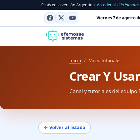
Estás en la versión Argentina
|
Acceder al
sitio internac
Viernes 7 de agosto d
Inicio
/
Video tutoriales
Crear Y Usar
Canal y tutoriales del equipo 
← Volver al listado