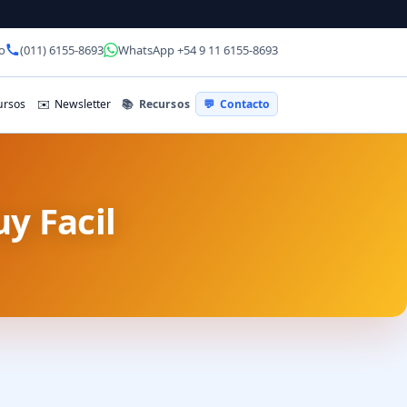
o
(011) 6155-8693
WhatsApp +54 9 11 6155-8693
📚
Recursos
rsos
✉️
Newsletter
💬
Contacto
y Facil