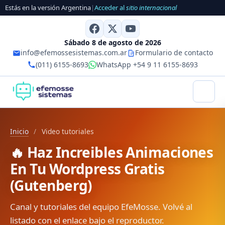
Estás en la versión Argentina
|
Acceder al
sitio internacional
Sábado 8 de agosto de 2026
info@efemossesistemas.com.ar
Formulario de contacto
(011) 6155-8693
WhatsApp +54 9 11 6155-8693
Inicio
/
Video tutoriales
🔥 Haz Increibles Animaciones
En Tu Wordpress Gratis
(Gutenberg)
Canal y tutoriales del equipo EfeMosse. Volvé al
listado con el enlace bajo el reproductor.