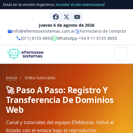
Estás en la versión Argentina
|
Acceder al
sitio internacional
Jueves 6 de agosto de 2026
info@efemossesistemas.com.ar
Formulario de contacto
(011) 6155-8693
WhatsApp +54 9 11 6155-8693
Inicio
/
Video tutoriales
🚀 Paso A Paso: Registro Y
Transferencia De Dominios
Web
Canal y tutoriales del equipo EfeMosse. Volvé al
listado con el enlace bajo el reproductor.