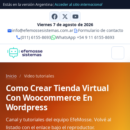
Estás en la versión Argentina
|
Acceder al
sitio internacional
Viernes 7 de agosto de 2026
info@efemossesistemas.com.ar
Formulario de contacto
(011) 6155-8693
WhatsApp +54 9 11 6155-8693
Inicio
/
Video tutoriales
Como Crear Tienda Virtual
Con Woocommerce En
Wordpress
Canal y tutoriales del equipo EfeMosse. Volvé al
listado con el enlace bajo el reproductor.