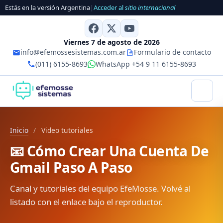
Estás en la versión Argentina
|
Acceder al
sitio internacional
Viernes 7 de agosto de 2026
info@efemossesistemas.com.ar
Formulario de contacto
(011) 6155-8693
WhatsApp +54 9 11 6155-8693
Inicio
/
Video tutoriales
📧 Cómo Crear Una Cuenta De
Gmail Paso A Paso
Canal y tutoriales del equipo EfeMosse. Volvé al
listado con el enlace bajo el reproductor.