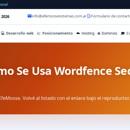
ional
info@efemossesistemas.com.ar
Formulario de contact
 2026
💻
Desarrollo web
📈
Posicionamiento
☁️
Hosting
🌐
Dominios
🎓
Cu
mo Se Usa Wordfence Sec
EfeMosse. Volvé al listado con el enlace bajo el reproductor.