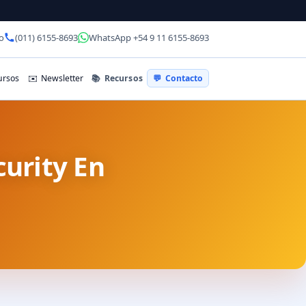
o
(011) 6155-8693
WhatsApp +54 9 11 6155-8693
📚
Recursos
rsos
✉️
Newsletter
💬
Contacto
urity En