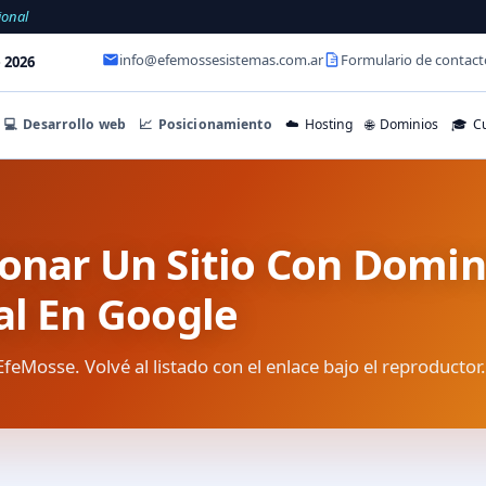
ional
info@efemossesistemas.com.ar
Formulario de contact
 2026
💻
Desarrollo web
📈
Posicionamiento
☁️
Hosting
🌐
Dominios
🎓
Cu
onar Un Sitio Con Domin
al En Google
EfeMosse. Volvé al listado con el enlace bajo el reproductor.