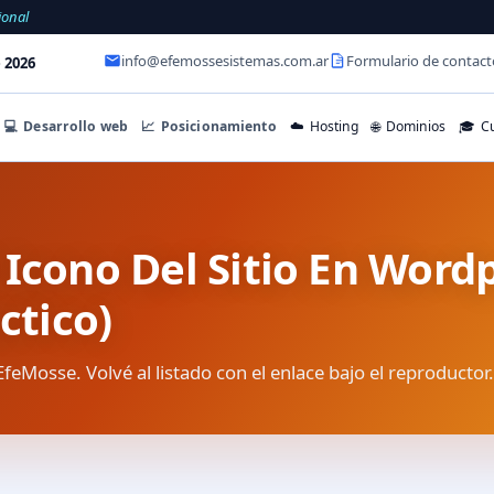
ional
info@efemossesistemas.com.ar
Formulario de contact
 2026
💻
Desarrollo web
📈
Posicionamiento
☁️
Hosting
🌐
Dominios
🎓
Cu
 Icono Del Sitio En Word
ctico)
EfeMosse. Volvé al listado con el enlace bajo el reproductor.