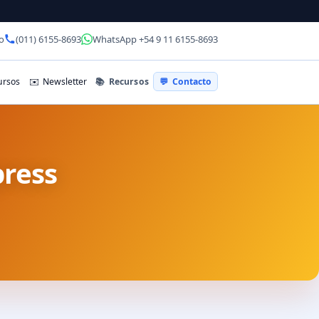
o
(011) 6155-8693
WhatsApp +54 9 11 6155-8693
📚
Recursos
rsos
✉️
Newsletter
💬
Contacto
press