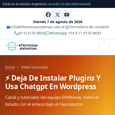
Estás en la versión Argentina
|
Acceder al
sitio internacional
Viernes 7 de agosto de 2026
info@efemossesistemas.com.ar
Formulario de contacto
(011) 6155-8693
WhatsApp +54 9 11 6155-8693
Inicio
/
Video tutoriales
⚡ Deja De Instalar Plugins Y
Usa Chatgpt En Wordpress
Canal y tutoriales del equipo EfeMosse. Volvé al
listado con el enlace bajo el reproductor.