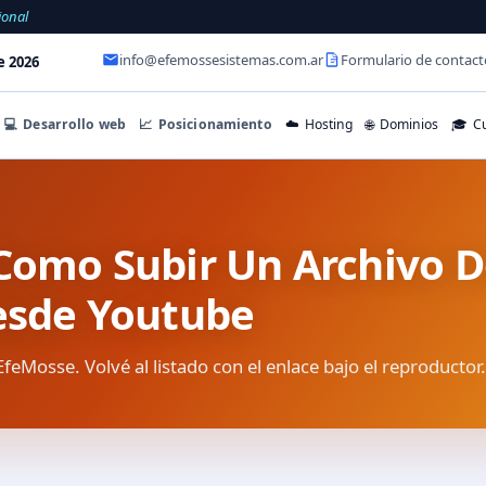
ional
info@efemossesistemas.com.ar
Formulario de contact
e 2026
💻
Desarrollo web
📈
Posicionamiento
☁️
Hosting
🌐
Dominios
🎓
Cu
Como Subir Un Archivo D
esde Youtube
EfeMosse. Volvé al listado con el enlace bajo el reproductor.