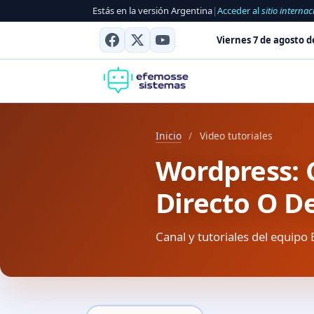
Estás en la versión Argentina
|
Acceder al
sitio internac
Viernes 7 de agosto d
Inicio
/
Video tutoriales
Wordpress: 
Directo O D
Canal y tutoriales del equipo 