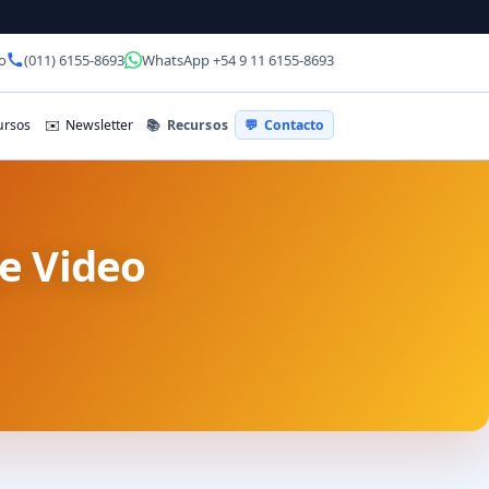
o
(011) 6155-8693
WhatsApp +54 9 11 6155-8693
📚
Recursos
rsos
✉️
Newsletter
💬
Contacto
e Video