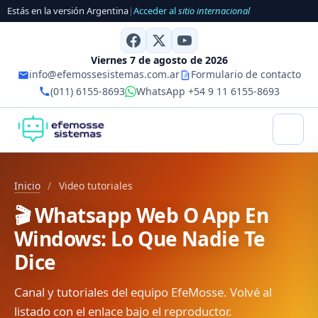
Estás en la versión Argentina
|
Acceder al
sitio internacional
Viernes 7 de agosto de 2026
info@efemossesistemas.com.ar
Formulario de contacto
(011) 6155-8693
WhatsApp +54 9 11 6155-8693
Inicio
/
Video tutoriales
🎬 Whatsapp Web O App En
Windows: Lo Que Nadie Te
Dice
Canal y tutoriales del equipo EfeMosse. Volvé al
listado con el enlace bajo el reproductor.