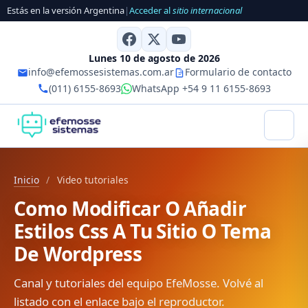
Estás en la versión Argentina
|
Acceder al
sitio internacional
Lunes 10 de agosto de 2026
info@efemossesistemas.com.ar
Formulario de contacto
(011) 6155-8693
WhatsApp +54 9 11 6155-8693
Inicio
/
Video tutoriales
Como Modificar O Añadir
Estilos Css A Tu Sitio O Tema
De Wordpress
Canal y tutoriales del equipo EfeMosse. Volvé al
listado con el enlace bajo el reproductor.