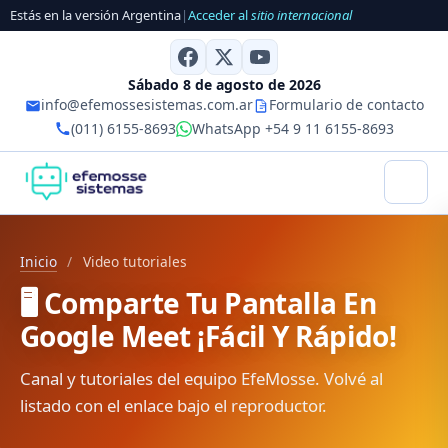
Estás en la versión Argentina
|
Acceder al
sitio internacional
Sábado 8 de agosto de 2026
info@efemossesistemas.com.ar
Formulario de contacto
(011) 6155-8693
WhatsApp +54 9 11 6155-8693
Inicio
/
Video tutoriales
🖥️ Comparte Tu Pantalla En
Google Meet ¡Fácil Y Rápido!
Canal y tutoriales del equipo EfeMosse. Volvé al
listado con el enlace bajo el reproductor.