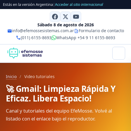
Estás en la versión Argentina
|
Acceder al
sitio internacional
Sábado 8 de agosto de 2026
info@efemossesistemas.com.ar
Formulario de contacto
(011) 6155-8693
WhatsApp +54 9 11 6155-8693
Inicio
/
Video tutoriales
🚀 Gmail: Limpieza Rápida Y
Eficaz. Libera Espacio!
Canal y tutoriales del equipo EfeMosse. Volvé al
listado con el enlace bajo el reproductor.