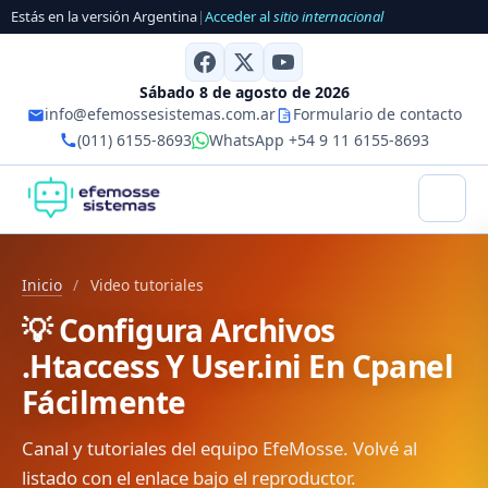
Estás en la versión Argentina
|
Acceder al
sitio internacional
Sábado 8 de agosto de 2026
info@efemossesistemas.com.ar
Formulario de contacto
(011) 6155-8693
WhatsApp +54 9 11 6155-8693
Inicio
/
Video tutoriales
💡 Configura Archivos
.Htaccess Y User.ini En Cpanel
Fácilmente
Canal y tutoriales del equipo EfeMosse. Volvé al
listado con el enlace bajo el reproductor.