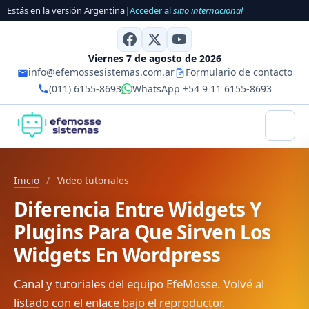
Estás en la versión Argentina
|
Acceder al
sitio internacional
Viernes 7 de agosto de 2026
info@efemossesistemas.com.ar
Formulario de contacto
(011) 6155-8693
WhatsApp +54 9 11 6155-8693
Inicio
/
Video tutoriales
Diferencia Entre Widgets Y
Plugins Para Que Sirven Los
Widgets En Wordpress
Canal y tutoriales del equipo EfeMosse. Volvé al
listado con el enlace bajo el reproductor.