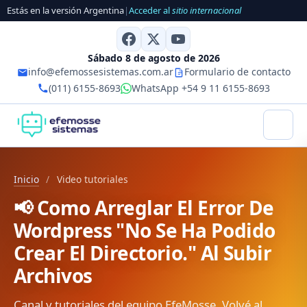
Estás en la versión Argentina
|
Acceder al
sitio internacional
Sábado 8 de agosto de 2026
info@efemossesistemas.com.ar
Formulario de contacto
(011) 6155-8693
WhatsApp +54 9 11 6155-8693
Inicio
/
Video tutoriales
📢 Como Arreglar El Error De
Wordpress "No Se Ha Podido
Crear El Directorio." Al Subir
Archivos
Canal y tutoriales del equipo EfeMosse. Volvé al