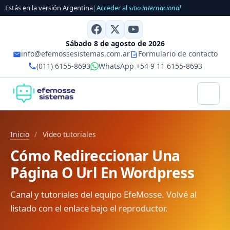
Estás en la versión Argentina
|
Acceder al
sitio internacional
Sábado 8 de agosto de 2026
info@efemossesistemas.com.ar
Formulario de contacto
(011) 6155-8693
WhatsApp +54 9 11 6155-8693
Inicio
/
Video tutoriales
Cómo Redireccionar Una
Página O Url En Wordpress
Canal y tutoriales del equipo EfeMosse. Volvé al
listado con el enlace bajo el reproductor.