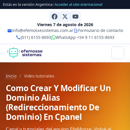
Estás en la versión Argentina
|
Acceder al
sitio internacional
Viernes 7 de agosto de 2026
info@efemossesistemas.com.ar
Formulario de contacto
(011) 6155-8693
WhatsApp +54 9 11 6155-8693
Inicio
/
Video tutoriales
Como Crear Y Modificar Un
Dominio Alias
(Redireccionamiento De
Dominio) En Cpanel
Canal y tutoriales del equipo EfeMosse. Volvé al