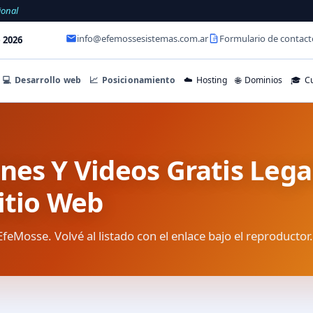
ional
info@efemossesistemas.com.ar
Formulario de contact
 2026
💻
Desarrollo web
📈
Posicionamiento
☁️
Hosting
🌐
Dominios
🎓
Cu
nes Y Videos Gratis Lega
itio Web
EfeMosse. Volvé al listado con el enlace bajo el reproductor.