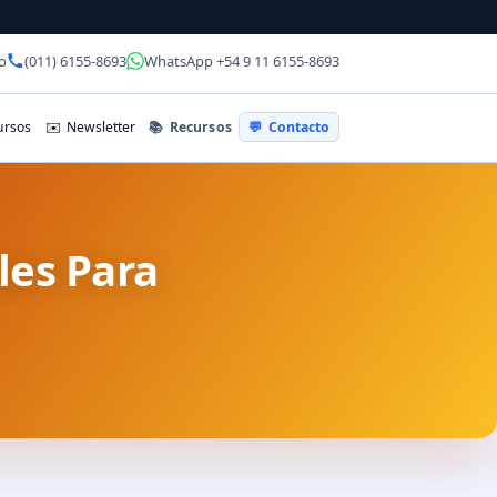
o
(011) 6155-8693
WhatsApp +54 9 11 6155-8693
📚
Recursos
rsos
✉️
Newsletter
💬
Contacto
les Para