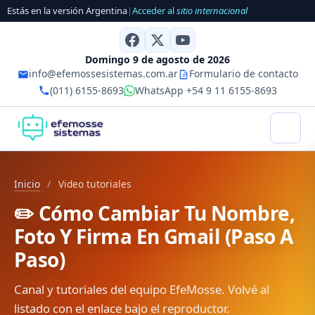
Estás en la versión Argentina
|
Acceder al
sitio internacional
Domingo 9 de agosto de 2026
info@efemossesistemas.com.ar
Formulario de contacto
(011) 6155-8693
WhatsApp +54 9 11 6155-8693
Inicio
/
Video tutoriales
✏️ Cómo Cambiar Tu Nombre,
Foto Y Firma En Gmail (Paso A
Paso)
Canal y tutoriales del equipo EfeMosse. Volvé al
listado con el enlace bajo el reproductor.