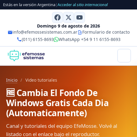
Estás en la versión Argentina
|
Acceder al
sitio internacional
Domingo 9 de agosto de 2026
info@efemossesistemas.com.ar
Formulario de contacto
(011) 6155-8693
WhatsApp +54 9 11 6155-8693
Inicio
/
Video tutoriales
🆓 Cambia El Fondo De
Windows Gratis Cada Dia
(Automaticamente)
Canal y tutoriales del equipo EfeMosse. Volvé al
listado con el enlace bajo el reproductor.