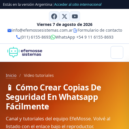
Estás en la versión Argentina
|
Acceder al
sitio internacional
Viernes 7 de agosto de 2026
info@efemossesistemas.com.ar
Formulario de contacto
(011) 6155-8693
WhatsApp +54 9 11 6155-8693
Inicio
/
Video tutoriales
📱 Cómo Crear Copias De
Seguridad En Whatsapp
Fácilmente
Canal y tutoriales del equipo EfeMosse. Volvé al
listado con el enlace bajo el reproductor.