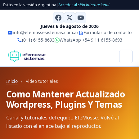
Estás en la versión Argentina
|
Acceder al
sitio internacional
Jueves 6 de agosto de 2026
info@efemossesistemas.com.ar
Formulario de contacto
(011) 6155-8693
WhatsApp +54 9 11 6155-8693
Inicio
/
Video tutoriales
Como Mantener Actualizado
Wordpress, Plugins Y Temas
Canal y tutoriales del equipo EfeMosse. Volvé al
listado con el enlace bajo el reproductor.