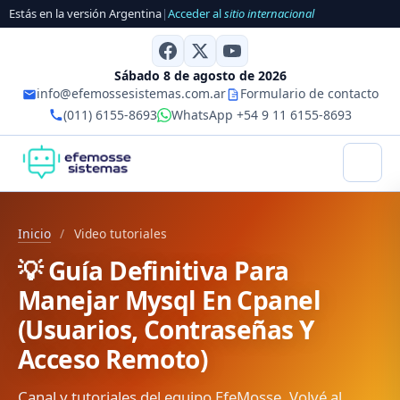
Estás en la versión Argentina
|
Acceder al
sitio internacional
Sábado 8 de agosto de 2026
info@efemossesistemas.com.ar
Formulario de contacto
(011) 6155-8693
WhatsApp +54 9 11 6155-8693
Inicio
/
Video tutoriales
💡 Guía Definitiva Para
Manejar Mysql En Cpanel
(Usuarios, Contraseñas Y
Acceso Remoto)
Canal y tutoriales del equipo EfeMosse. Volvé al