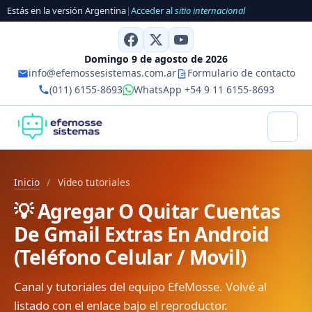
Estás en la versión Argentina
|
Acceder al
sitio internacional
Domingo 9 de agosto de 2026
info@efemossesistemas.com.ar
Formulario de contacto
(011) 6155-8693
WhatsApp +54 9 11 6155-8693
Inicio
/
Video tutoriales
💡 Agregar O Quitar Cuentas
De Gmail Extras En Android
(Teléfono Celular / Movil)
Canal y tutoriales del equipo EfeMosse. Volvé al
listado con el enlace bajo el reproductor.